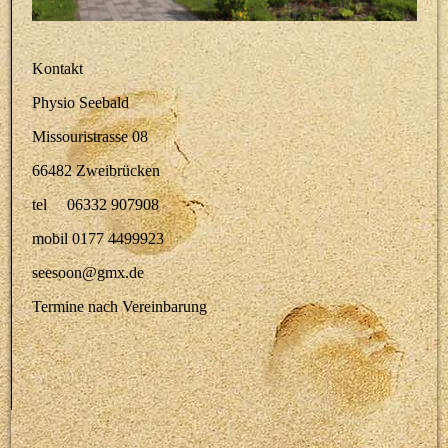
Kontakt
Physio Seebald
Missouristrasse 08
66482 Zweibrücken
tel 06332 907908
mobil 0177 4499923
seesoon@gmx.de
Termine nach Vereinbarung