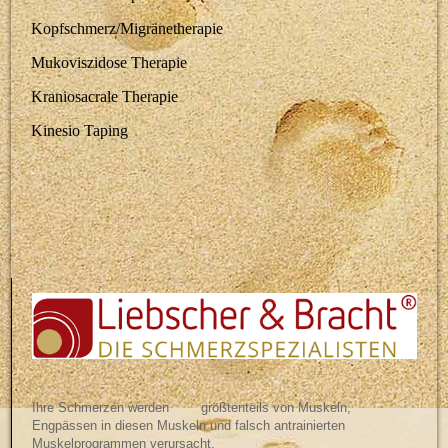
Kopfschmerz/Migränetherapie
Mukoviszidose Therapie
Kraniosacrale Therapie
Kinesio Taping
Ihre Schmerzen werden größtenteils von Muskeln,
Engpässen in diesen Muskeln und falsch antrainierten
Muskelprogrammen verursacht.